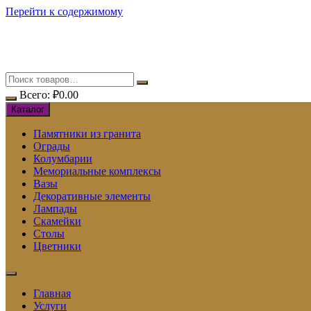
Перейти к содержимому
Всего:
₽
0.00
Каталог
Памятники из гранита
Ограды
Колумбарии
Мемориальные комплексы
Вазы
Декоративные элементы
Лампады
Скамейки
Столы
Цветники
Главная
Услуги