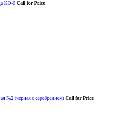
да КО-9
Call for Price
ая №2 (черная с серебрением)
Call for Price