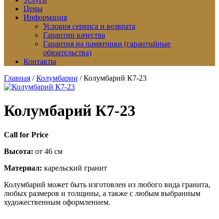
Цены
Информация
Условия сервиса и возврата
Гарантии качества
Гарантия на памятники (гарантийные
обязательства)
Контакты
Главная
/
Колумбарии
/ Колумбарий К7-23
Колумбарий К7-23
Call for Price
Высота:
от 46 см
Материал:
карельский гранит
Колумбарий может быть изготовлен из любого вида гранита,
любых размеров и толщины, а также с любым выбранным
художественным оформлением.
Д