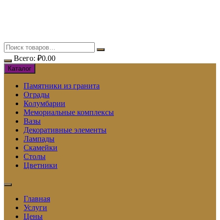
Перейти
к
содержимому
Всего:
₽
0.00
Каталог
Памятники из гранита
Ограды
Колумбарии
Мемориальные комплексы
Вазы
Декоративные элементы
Лампады
Скамейки
Столы
Цветники
Главная
Услуги
Цены