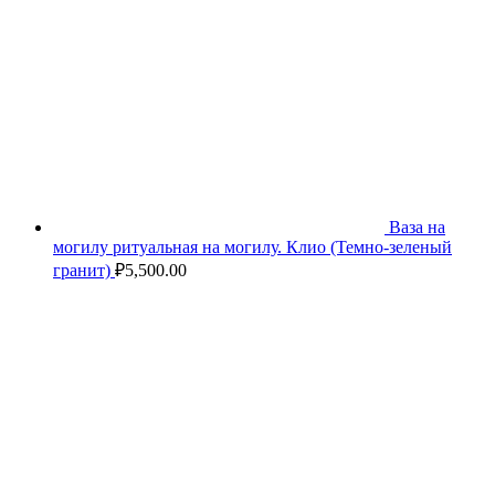
Ваза на
могилу ритуальная на могилу. Клио (Темно-зеленый
гранит)
₽
5,500.00