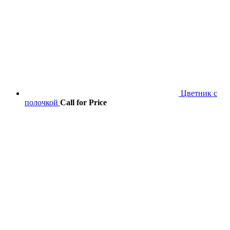
Цветник с
полочкой
Call for Price