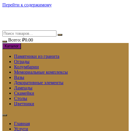
Перейти к содержимому
Всего:
₽
0.00
Каталог
Памятники из гранита
Ограды
Колумбарии
Мемориальные комплексы
Вазы
Декоративные элементы
Лампады
Скамейки
Столы
Цветники
Главная
Услуги